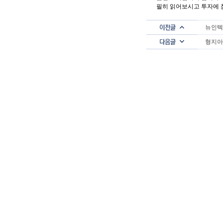
필히 읽어보시고 투자에 
게시글이전/다음글
뉴인텍
형지아